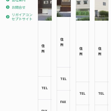
お問合せ
リガイアコン
セプトサイト
〒
〒
〒
544-
546-
557-
0023
0014
0063
住
大阪
大阪
大阪
所
府 生
住
市東
住
市西
住
野区
所
住吉
所
成区
所
林寺
区鷹
南津
6-1-5
合2丁
守7丁
目6-7
目
06-
7−15
TEL
6713-
06-
8842
TEL
6606-
06-
3900
TEL
4398-
TEL
06-
3330
FAX
6713-
06-
8843
FAX
6606-
06-