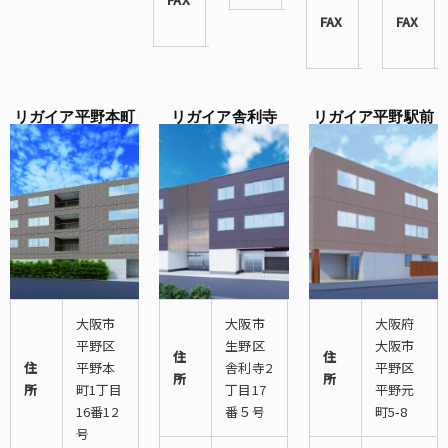
3901
FAX
4398-
FAX
3340
リガイア平野本町
リガイア舎利寺
リガイア平野駅前
大阪市
大阪市
大阪府
平野区
生野区
大阪市
住
住
住
平野本
舎利寺2
平野区
所
所
所
町1丁目
丁目17
平野元
16番12
番５号
町5-8
号