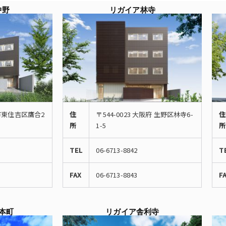
中野
リガイア林寺
阪市東住吉区鷹合2
住
〒544-0023 大阪府 生野区林寺6-
住
所
1-5
所
TEL
06-6713-8842
T
FAX
06-6713-8843
F
本町
リガイア舎利寺