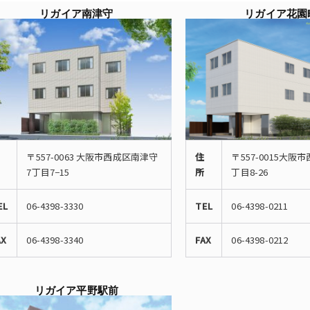
リガイア南津守
リガイア花園
〒557-0063 大阪市西成区南津守
住
〒557-0015大阪
7丁目7−15
所
丁目8-26
EL
06-4398-3330
TEL
06-4398-0211
AX
06-4398-3340
FAX
06-4398-0212
リガイア平野駅前