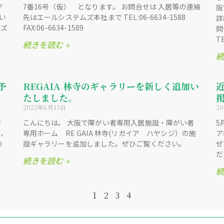
守
7番16号（仮） となります。 お問合せは 入居等の連絡
阪
い
先はエールシステムズ本社まで TEL:06-6634-1588
詳
ムズ
FAX:06-6634-1589
問
TE
続きを読む »
続
予
REGAIA 林寺のギャラリーを新しく追加い
たしました。
2022年6月13日
2
所
こんにちは。 大阪で障がい者専用入居施設・障がい者
5
第、
専用ホーム RE GAIA 林寺(リガイア ハヤシジ）の施
ア
の
設ギャラリーを追加しました。ぜひご覧ください。
ぜ
だ
続きを読む »
続
1
2
3
4