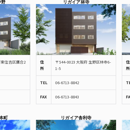
中野
リガイア林寺
阪市東住吉区鷹合2
住
〒544-0023 大阪府 生野区林寺6-
住
所
1-5
所
TEL
06-6713-8842
T
FAX
06-6713-8843
F
本町
リガイア舎利寺