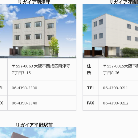
リガイア南津守
リガイア花園
〒557-0063 大阪市西成区南津守
住
〒557-0015大阪
7丁目7−15
所
丁目8-26
EL
06-4398-3330
TEL
06-4398-0211
AX
06-4398-3340
FAX
06-4398-0212
リガイア平野駅前