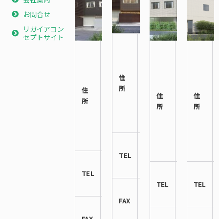
お問合せ
リガイアコン
セプトサイト
〒
〒
〒
544-
546-
557-
0023
0014
0063
住
大阪
大阪
大阪
所
府 生
住
市東
住
市西
住
野区
所
住吉
所
成区
所
林寺
区鷹
南津
6-1-5
合2丁
守7丁
目6-7
目
06-
7−15
TEL
6713-
06-
8842
TEL
6606-
06-
3900
TEL
4398-
TEL
06-
3330
FAX
6713-
06-
8843
FAX
6606-
06-