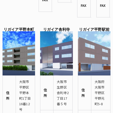
3901
FAX
4398-
FAX
3340
リガイア平野本町
リガイア舎利寺
リガイア平野駅前
大阪市
大阪市
大阪府
平野区
生野区
大阪市
住
住
住
平野本
舎利寺2
平野区
所
所
所
町1丁目
丁目17
平野元
16番12
番５号
町5-8
号