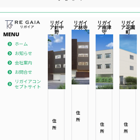
リガイ
リガイ
リガイ
リガイ
ア針中
ア林寺
ア南津
ア花園
野
守
町
MENU
ホーム
お知らせ
会社案内
お問合せ
リガイアコン
セプトサイト
〒
〒
〒
544-
546-
557-
0023
0014
0063
住
大阪
大阪
大阪
所
府 生
住
市東
住
市西
住
野区
所
住吉
所
成区
所
林寺
区鷹
南津