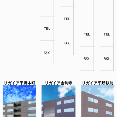
6-1-5
合2丁
守7丁
目6-7
目
06-
7−15
TEL
6713-
06-
8842
TEL
6606-
06-
3900
TEL
4398-
TEL
06-
3330
FAX
6713-
06-
8843
FAX
6606-
06-
3901
FAX
4398-
FAX
3340
リガイア平野本町
リガイア舎利寺
リガイア平野駅前